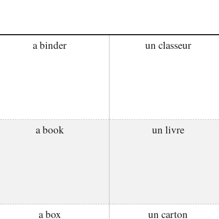
a binder
un classeur
a book
un livre
a box
un carton