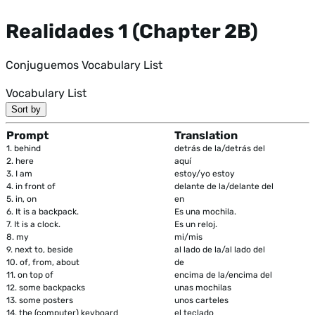
Realidades 1 (Chapter 2B)
Conjuguemos Vocabulary List
Vocabulary List
Sort by
Prompt
Translation
1.
behind
detrás de la/detrás del
2.
here
aquí
3.
I am
estoy/yo estoy
4.
in front of
delante de la/delante del
5.
in, on
en
6.
It is a backpack.
Es una mochila.
7.
It is a clock.
Es un reloj.
8.
my
mi/mis
9.
next to, beside
al lado de la/al lado del
10.
of, from, about
de
11.
on top of
encima de la/encima del
12.
some backpacks
unas mochilas
13.
some posters
unos carteles
14.
the (computer) keyboard
el teclado