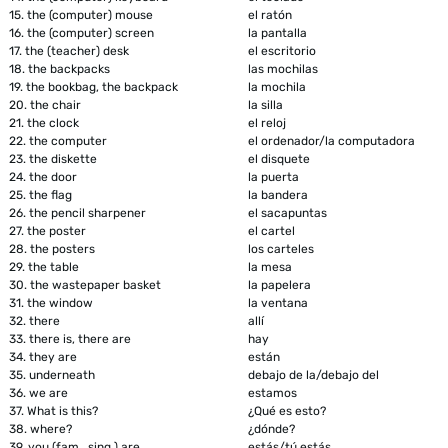
15.
the (computer) mouse
el ratón
16.
the (computer) screen
la pantalla
17.
the (teacher) desk
el escritorio
18.
the backpacks
las mochilas
19.
the bookbag, the backpack
la mochila
20.
the chair
la silla
21.
the clock
el reloj
22.
the computer
el ordenador/la computadora
23.
the diskette
el disquete
24.
the door
la puerta
25.
the flag
la bandera
26.
the pencil sharpener
el sacapuntas
27.
the poster
el cartel
28.
the posters
los carteles
29.
the table
la mesa
30.
the wastepaper basket
la papelera
31.
the window
la ventana
32.
there
allí
33.
there is, there are
hay
34.
they are
están
35.
underneath
debajo de la/debajo del
36.
we are
estamos
37.
What is this?
¿Qué es esto?
38.
where?
¿dónde?
39.
you (fam., sing.) are
estás/tú estás