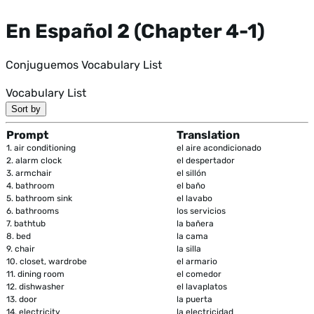
En Español 2 (Chapter 4-1)
Conjuguemos Vocabulary List
Vocabulary List
Sort by
Prompt
Translation
1.
air conditioning
el aire acondicionado
2.
alarm clock
el despertador
3.
armchair
el sillón
4.
bathroom
el baño
5.
bathroom sink
el lavabo
6.
bathrooms
los servicios
7.
bathtub
la bañera
8.
bed
la cama
9.
chair
la silla
10.
closet, wardrobe
el armario
11.
dining room
el comedor
12.
dishwasher
el lavaplatos
13.
door
la puerta
14.
electricity
la electricidad