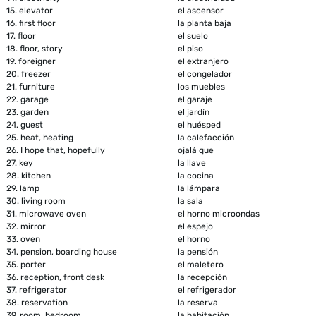
15.
elevator
el ascensor
16.
first floor
la planta baja
17.
floor
el suelo
18.
floor, story
el piso
19.
foreigner
el extranjero
20.
freezer
el congelador
21.
furniture
los muebles
22.
garage
el garaje
23.
garden
el jardín
24.
guest
el huésped
25.
heat, heating
la calefacción
26.
I hope that, hopefully
ojalá que
27.
key
la llave
28.
kitchen
la cocina
29.
lamp
la lámpara
30.
living room
la sala
31.
microwave oven
el horno microondas
32.
mirror
el espejo
33.
oven
el horno
34.
pension, boarding house
la pensión
35.
porter
el maletero
36.
reception, front desk
la recepción
37.
refrigerator
el refrigerador
38.
reservation
la reserva
39.
room, bedroom
la habitación