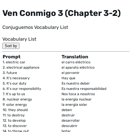
Ven Conmigo 3 (Chapter 3-2)
Conjuguemos Vocabulary List
Vocabulary List
Sort by
Prompt
Translation
1.
electric car
el carro eléctrico
2.
electrical appliance
el aparato eléctrico
3.
future
el porvenir
4.
It's necessary
Hay que
5.
It's our duty
Es nuestro deber
6.
It's our responsibility
Es nuestra responsabilidad
7.
It's up to us
Nos toca a nosotros
8.
nuclear energy
la energía nuclear
9.
solar energy
la energía solar
10.
they should
deben
11.
to destroy
destruir
12.
to develop
desarrollar
13.
to discover
descubrir
14.
to throw out
botar