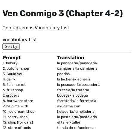
Ven Conmigo 3 (Chapter 4-2)
Conjuguemos Vocabulary List
Vocabulary List
Sort by
Prompt
Translation
1.
bakery
la panadería/panadería
2.
butcher shop
carnicería/la carnicería
3.
Could you
podrías
4.
dairy
la lechería/lechería
5.
fish market
la pescadería/pescadería
6.
fruit shop
frutería/la frutería
7.
grocery
bodega/la bodega
8.
hardware store
ferretería/la ferretería
9.
help me with
ayúdame con
10.
ice cream shop
heladería/la heladería
11.
pastry shop
la pastelería/pastelería
12.
shop (for cars)
el taller/taller
13.
store of tools
tienda de refacciones