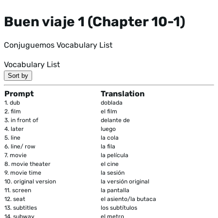
Buen viaje 1 (Chapter 10-1)
Conjuguemos Vocabulary List
Vocabulary List
Sort by
Prompt
Translation
1.
dub
doblada
2.
film
el film
3.
in front of
delante de
4.
later
luego
5.
line
la cola
6.
line/ row
la fila
7.
movie
la película
8.
movie theater
el cine
9.
movie time
la sesión
10.
original version
la versión original
11.
screen
la pantalla
12.
seat
el asiento/la butaca
13.
subtitles
los subtítulos
14.
subway
el metro