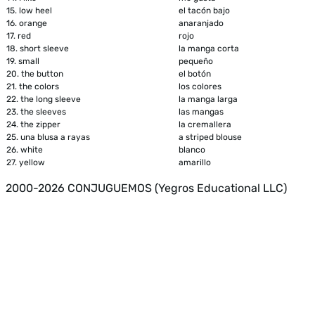
15.
low heel
el tacón bajo
16.
orange
anaranjado
17.
red
rojo
18.
short sleeve
la manga corta
19.
small
pequeño
20.
the button
el botón
21.
the colors
los colores
22.
the long sleeve
la manga larga
23.
the sleeves
las mangas
24.
the zipper
la cremallera
25.
una blusa a rayas
a striped blouse
26.
white
blanco
27.
yellow
amarillo
2000-2026 CONJUGUEMOS (Yegros Educational LLC)