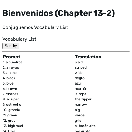
Bienvenidos (Chapter 13-2)
Conjuguemos Vocabulary List
Vocabulary List
Sort by
Prompt
Translation
1.
a cuadros
plaid
2.
a rayas
striped
3.
ancho
wide
4.
black
negro
5.
blue
azul
6.
brown
marrón
7.
clothes
la ropa
8.
el zíper
the zipper
9.
estrecho
narrow
10.
grande
big
11.
green
verde
12.
grey
gris
13.
high heel
el tacón alto
14.
I like
me gusta