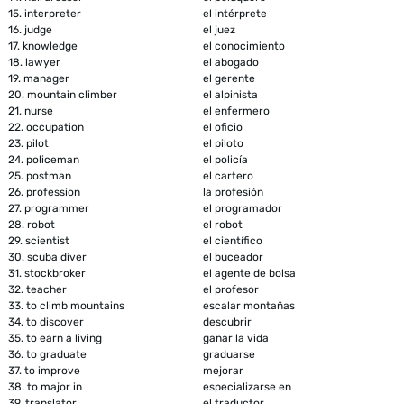
15.
interpreter
el intérprete
16.
judge
el juez
17.
knowledge
el conocimiento
18.
lawyer
el abogado
19.
manager
el gerente
20.
mountain climber
el alpinista
21.
nurse
el enfermero
22.
occupation
el oficio
23.
pilot
el piloto
24.
policeman
el policía
25.
postman
el cartero
26.
profession
la profesión
27.
programmer
el programador
28.
robot
el robot
29.
scientist
el científico
30.
scuba diver
el buceador
31.
stockbroker
el agente de bolsa
32.
teacher
el profesor
33.
to climb mountains
escalar montañas
34.
to discover
descubrir
35.
to earn a living
ganar la vida
36.
to graduate
graduarse
37.
to improve
mejorar
38.
to major in
especializarse en
39.
translator
el traductor