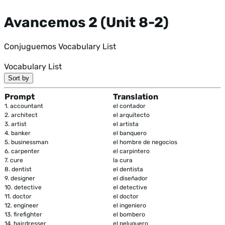
Avancemos 2 (Unit 8-2)
Conjuguemos Vocabulary List
Vocabulary List
Sort by
Prompt
Translation
1.
accountant
el contador
2.
architect
el arquitecto
3.
artist
el artista
4.
banker
el banquero
5.
businessman
el hombre de negocios
6.
carpenter
el carpintero
7.
cure
la cura
8.
dentist
el dentista
9.
designer
el diseñador
10.
detective
el detective
11.
doctor
el doctor
12.
engineer
el ingeniero
13.
firefighter
el bombero
14.
hairdresser
el peluquero