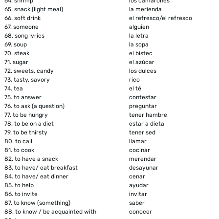
64.
shrimp
los camarones
65.
snack (light meal)
la merienda
66.
soft drink
el refresco/el refresco
67.
someone
alguien
68.
song lyrics
la letra
69.
soup
la sopa
70.
steak
el bistec
71.
sugar
el azúcar
72.
sweets, candy
los dulces
73.
tasty, savory
rico
74.
tea
el té
75.
to answer
contestar
76.
to ask (a question)
preguntar
77.
to be hungry
tener hambre
78.
to be on a diet
estar a dieta
79.
to be thirsty
tener sed
80.
to call
llamar
81.
to cook
cocinar
82.
to have a snack
merendar
83.
to have/ eat breakfast
desayunar
84.
to have/ eat dinner
cenar
85.
to help
ayudar
86.
to invite
invitar
87.
to know (something)
saber
88.
to know / be acquainted with
conocer