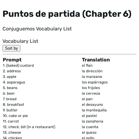
Puntos de partida (Chapter 6)
Conjuguemos Vocabulary List
Vocabulary List
Sort by
Prompt
Translation
1.
(baked) custard
el flan
2.
address
la dirección
3.
apple
la manzana
4.
asparagus
los espárragos
5.
beans
los frijoles
6.
beer
la cerveza
7.
bread
el pan
8.
breakfast
el desayuno
9.
butter
la mantequilla
10.
cake or pie
el pastel
11.
carrot
la zanahoria
12.
check, bill (in a restaurant)
la cuenta
13.
cheese
el queso
14.
chicken
el pollo