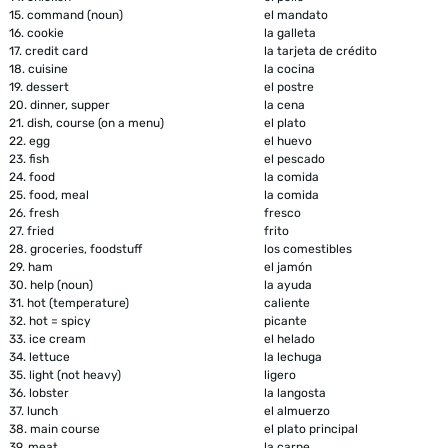
15.
command (noun)
el mandato
16.
cookie
la galleta
17.
credit card
la tarjeta de crédito
18.
cuisine
la cocina
19.
dessert
el postre
20.
dinner, supper
la cena
21.
dish, course (on a menu)
el plato
22.
egg
el huevo
23.
fish
el pescado
24.
food
la comida
25.
food, meal
la comida
26.
fresh
fresco
27.
fried
frito
28.
groceries, foodstuff
los comestibles
29.
ham
el jamón
30.
help (noun)
la ayuda
31.
hot (temperature)
caliente
32.
hot = spicy
picante
33.
ice cream
el helado
34.
lettuce
la lechuga
35.
light (not heavy)
ligero
36.
lobster
la langosta
37.
lunch
el almuerzo
38.
main course
el plato principal
39.
meat
la carne