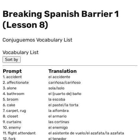
Breaking Spanish Barrier 1
(Lesson 8)
Conjuguemos Vocabulary List
Vocabulary List
Sort by
Prompt
Translation
1.
accident
el accidente
2.
affectionate
cariñosa/cariñoso
3.
alone
sola/solo
4.
bathroom
el (cuarto de) baño
5.
broom
la escoba
6.
cake
el pastel/la torta
7.
carpet, rug
la alfombra
8.
closet
el armario
9.
curtains
las cortinas
10.
enemy
el enemigo
11.
flight attendant
el asistente de vuelo/el azafata/la azafata
12.
fork
el tenedor