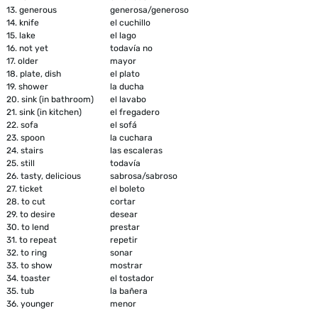
13.
generous
generosa/generoso
14.
knife
el cuchillo
15.
lake
el lago
16.
not yet
todavía no
17.
older
mayor
18.
plate, dish
el plato
19.
shower
la ducha
20.
sink (in bathroom)
el lavabo
21.
sink (in kitchen)
el fregadero
22.
sofa
el sofá
23.
spoon
la cuchara
24.
stairs
las escaleras
25.
still
todavía
26.
tasty, delicious
sabrosa/sabroso
27.
ticket
el boleto
28.
to cut
cortar
29.
to desire
desear
30.
to lend
prestar
31.
to repeat
repetir
32.
to ring
sonar
33.
to show
mostrar
34.
toaster
el tostador
35.
tub
la bañera
36.
younger
menor