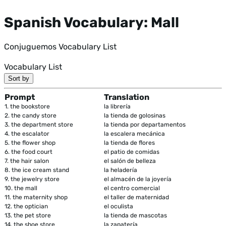
Spanish Vocabulary: Mall
Conjuguemos Vocabulary List
Vocabulary List
Sort by
Prompt
Translation
1.
the bookstore
la librería
2.
the candy store
la tienda de golosinas
3.
the department store
la tienda por departamentos
4.
the escalator
la escalera mecánica
5.
the flower shop
la tienda de flores
6.
the food court
el patio de comidas
7.
the hair salon
el salón de belleza
8.
the ice cream stand
la heladería
9.
the jewelry store
el almacén de la joyería
10.
the mall
el centro comercial
11.
the maternity shop
el taller de maternidad
12.
the optician
el oculista
13.
the pet store
la tienda de mascotas
14.
the shoe store
la zapatería