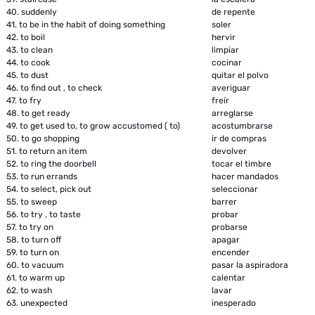
40.
suddenly
de repente
41.
to be in the habit of doing something
soler
42.
to boil
hervir
43.
to clean
limpiar
44.
to cook
cocinar
45.
to dust
quitar el polvo
46.
to find out , to check
averiguar
47.
to fry
freír
48.
to get ready
arreglarse
49.
to get used to, to grow accustomed ( to)
acostumbrarse
50.
to go shopping
ir de compras
51.
to return an item
devolver
52.
to ring the doorbell
tocar el timbre
53.
to run errands
hacer mandados
54.
to select, pick out
seleccionar
55.
to sweep
barrer
56.
to try , to taste
probar
57.
to try on
probarse
58.
to turn off
apagar
59.
to turn on
encender
60.
to vacuum
pasar la aspiradora
61.
to warm up
calentar
62.
to wash
lavar
63.
unexpected
inesperado