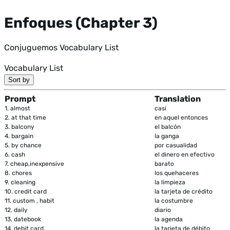
Enfoques (Chapter 3)
Conjuguemos Vocabulary List
Vocabulary List
Sort by
Prompt
Translation
1.
almost
casi
2.
at that time
en aquel entonces
3.
balcony
el balcón
4.
bargain
la ganga
5.
by chance
por casualidad
6.
cash
el dinero en efectivo
7.
cheap,inexpensive
barato
8.
chores
los quehaceres
9.
cleaning
la limpieza
10.
credit card
la tarjeta de crédito
11.
custom , habit
la costumbre
12.
daily
diario
13.
datebook
la agenda
14.
debit card
la tarjeta de débito