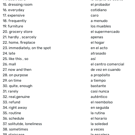
15.
dressing room
el probador
16.
everyday
cotidiano
17.
expensive
caro
18.
frequently
a menudo
19.
furniture
los muebles
20.
grocery store
el supermercado
21.
hardly , scarcely
apenas
22.
home, fireplace
el hogar
23.
immediately, on the spot
en el acto
24.
late
atrasado
25.
like this , so
así
26.
mall
el centro comercial
27.
now and then
de vez en cuando
28.
on purpose
a propósito
29.
on time
a tiempo
30.
quite, enough
bastante
31.
rarely
casi nunca
32.
real,genuine
auténtico
33.
refund
el reembolso
34.
right away
en seguida
35.
routine
la rutina
36.
schedule
el horario
37.
solitutde, loneliness
la soledad
38.
sometimes
a veces
39.
staircase
la escalera