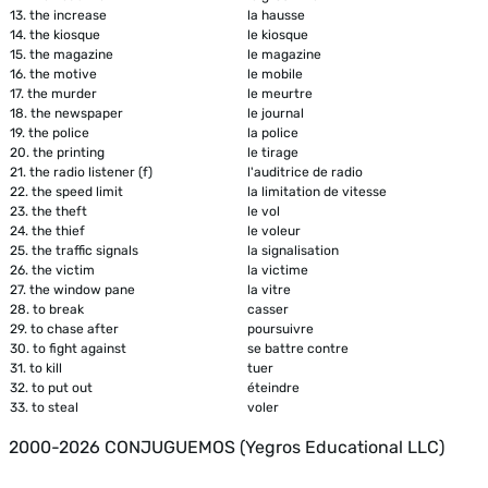
13.
the increase
la hausse
14.
the kiosque
le kiosque
15.
the magazine
le magazine
16.
the motive
le mobile
17.
the murder
le meurtre
18.
the newspaper
le journal
19.
the police
la police
20.
the printing
le tirage
21.
the radio listener (f)
l'auditrice de radio
22.
the speed limit
la limitation de vitesse
23.
the theft
le vol
24.
the thief
le voleur
25.
the traffic signals
la signalisation
26.
the victim
la victime
27.
the window pane
la vitre
28.
to break
casser
29.
to chase after
poursuivre
30.
to fight against
se battre contre
31.
to kill
tuer
32.
to put out
éteindre
33.
to steal
voler
2000-2026 CONJUGUEMOS (Yegros Educational LLC)