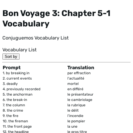
Bon Voyage 3: Chapter 5-1
Vocabulary
Conjuguemos Vocabulary List
Vocabulary List
Sort by
Prompt
Translation
1.
by breaking in
par effraction
2.
current events
l'actualité
3.
deadly
mortel
4.
previously recorded
en différé
5.
the anchorman
le présentateur
6.
the break-in
le cambriolage
7.
the column
la rubrique
8.
the crime
le délit
9.
the fire
l'incendie
10.
the fireman
le pompier
11.
the front page
la une
12.
the headline
le gros titre