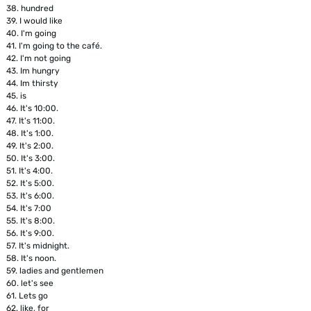
38.
hundred
39.
I would like
40.
I'm going
41.
I'm going to the café.
42.
I'm not going
43.
Im hungry
44.
Im thirsty
45.
is
46.
It's 10:00.
47.
It's 11:00.
48.
It's 1:00.
49.
It's 2:00.
50.
It's 3:00.
51.
It's 4:00.
52.
It's 5:00.
53.
It's 6:00.
54.
It's 7:00
55.
It's 8:00.
56.
It's 9:00.
57.
It's midnight.
58.
It's noon.
59.
ladies and gentlemen
60.
let's see
61.
Lets go
62.
like, for