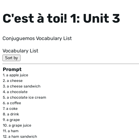
C'est à toi! 1: Unit 3
Conjuguemos Vocabulary List
Vocabulary List
Sort by
Prompt
1.
a apple juice
2.
a cheese
3.
a cheese sandwich
4.
a chocolate
5.
a chocolate ice cream
6.
a coffee
7.
a coke
8.
a drink
9.
a grape
10.
a grape juice
11.
a ham
12.
a ham sandwich