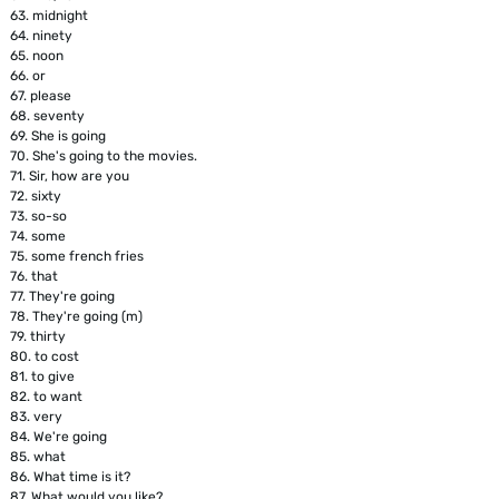
63.
midnight
64.
ninety
65.
noon
66.
or
67.
please
68.
seventy
69.
She is going
70.
She's going to the movies.
71.
Sir, how are you
72.
sixty
73.
so-so
74.
some
75.
some french fries
76.
that
77.
They're going
78.
They're going (m)
79.
thirty
80.
to cost
81.
to give
82.
to want
83.
very
84.
We're going
85.
what
86.
What time is it?
87.
What would you like?