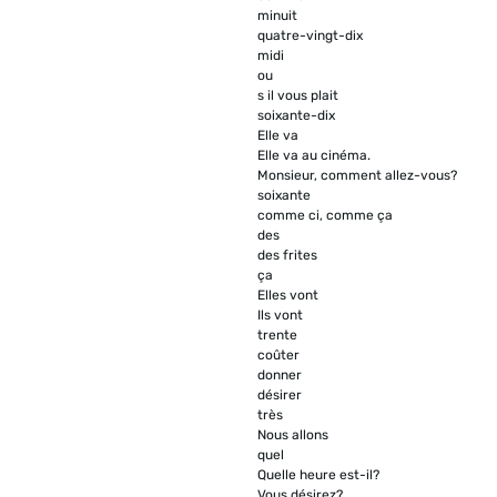
minuit
quatre-vingt-dix
midi
ou
s il vous plait
soixante-dix
Elle va
Elle va au cinéma.
Monsieur, comment allez-vous?
soixante
comme ci, comme ça
des
des frites
ça
Elles vont
Ils vont
trente
coûter
donner
désirer
très
Nous allons
quel
Quelle heure est-il?
Vous désirez?