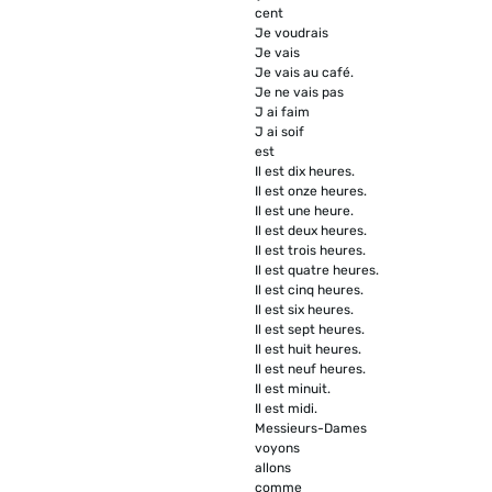
cent
Je voudrais
Je vais
Je vais au café.
Je ne vais pas
J ai faim
J ai soif
est
Il est dix heures.
Il est onze heures.
Il est une heure.
Il est deux heures.
Il est trois heures.
Il est quatre heures.
Il est cinq heures.
Il est six heures.
Il est sept heures.
Il est huit heures.
Il est neuf heures.
Il est minuit.
Il est midi.
Messieurs-Dames
voyons
allons
comme