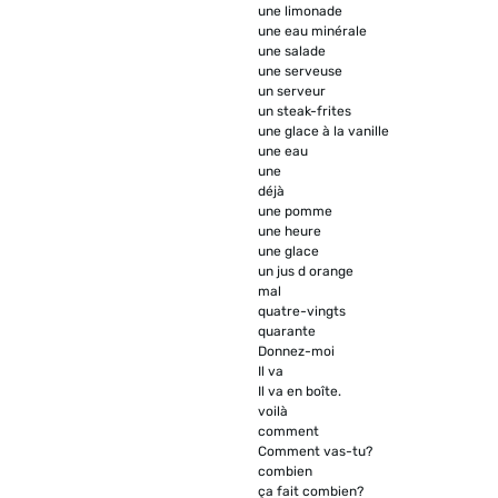
une limonade
une eau minérale
une salade
une serveuse
un serveur
un steak-frites
une glace à la vanille
une eau
une
déjà
une pomme
une heure
une glace
un jus d orange
mal
quatre-vingts
quarante
Donnez-moi
Il va
Il va en boîte.
voilà
comment
Comment vas-tu?
combien
ça fait combien?