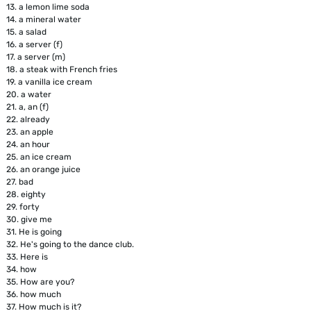
13.
a lemon lime soda
14.
a mineral water
15.
a salad
16.
a server (f)
17.
a server (m)
18.
a steak with French fries
19.
a vanilla ice cream
20.
a water
21.
a, an (f)
22.
already
23.
an apple
24.
an hour
25.
an ice cream
26.
an orange juice
27.
bad
28.
eighty
29.
forty
30.
give me
31.
He is going
32.
He's going to the dance club.
33.
Here is
34.
how
35.
How are you?
36.
how much
37.
How much is it?