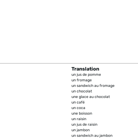
Translation
un jus de pomme
un fromage
un sandwich au fromage
un chocolat
une glace au chocolat
un café
un coca
une boisson
un raisin
un jus de raisin
un jambon
un sandwich au jambon