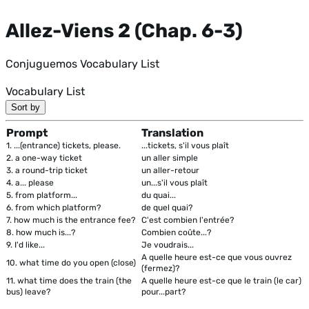
Allez-Viens 2 (Chap. 6-3)
Conjuguemos Vocabulary List
Vocabulary List
Sort by
Prompt
Translation
1.
...(entrance) tickets, please.
...tickets, s'il vous plaît
2.
a one-way ticket
un aller simple
3.
a round-trip ticket
un aller-retour
4.
a... please
un...s'il vous plaît
5.
from platform...
du quai...
6.
from which platform?
de quel quai?
7.
how much is the entrance fee?
C'est combien l'entrée?
8.
how much is...?
Combien coûte...?
9.
I'd like...
Je voudrais...
A quelle heure est-ce que vous ouvrez
10.
what time do you open (close)
(fermez)?
11.
what time does the train (the
A quelle heure est-ce que le train (le car)
bus) leave?
pour...part?