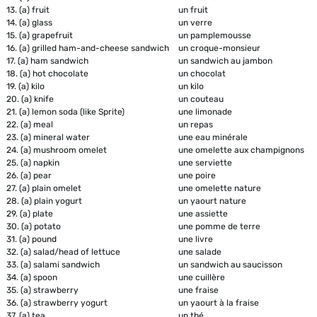
13.
(a) fruit
un fruit
14.
(a) glass
un verre
15.
(a) grapefruit
un pamplemousse
16.
(a) grilled ham-and-cheese sandwich
un croque-monsieur
17.
(a) ham sandwich
un sandwich au jambon
18.
(a) hot chocolate
un chocolat
19.
(a) kilo
un kilo
20.
(a) knife
un couteau
21.
(a) lemon soda (like Sprite)
une limonade
22.
(a) meal
un repas
23.
(a) mineral water
une eau minérale
24.
(a) mushroom omelet
une omelette aux champignons
25.
(a) napkin
une serviette
26.
(a) pear
une poire
27.
(a) plain omelet
une omelette nature
28.
(a) plain yogurt
un yaourt nature
29.
(a) plate
une assiette
30.
(a) potato
une pomme de terre
31.
(a) pound
une livre
32.
(a) salad/head of lettuce
une salade
33.
(a) salami sandwich
un sandwich au saucisson
34.
(a) spoon
une cuillère
35.
(a) strawberry
une fraise
36.
(a) strawberry yogurt
un yaourt à la fraise
37.
(a) tea
un thé