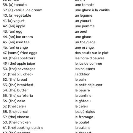
38.
(a) tomato
une tomate
39.
(a) vanilla ice cream
une glace à la vanille
40.
(a) vegetable
un légume
41.
(a) yogurt
un yaourt
42.
(an) apple
une pomme
43.
(an) egg
un oeuf
44.
(an) ice cream
une glace
45.
(an) iced tea
un thé glacé
46.
(an) orange
une orange
47.
(some) fried eggs
des oeufs sur le plat
48.
(the) appetizers
les hors-d'oeuvre
49.
(the) apple juice
le jus de pomme
50.
(the) beverages
les boissons
51.
(the) bill, check
l'addition
52.
(the) bread
le pain
53.
(the) breakfast
le petit déjeuner
54.
(the) butter
le beurre
55.
(the) cafeteria
la cantine
56.
(the) cake
le gâteau
57.
(the) celeri
le céleri
58.
(the) cereal
les céréales
59.
(the) cheese
le fromage
60.
(the) chicken
le poulet
61.
(the) cooking, cuisine
la cuisine
62.
(the) dessert
le dessert