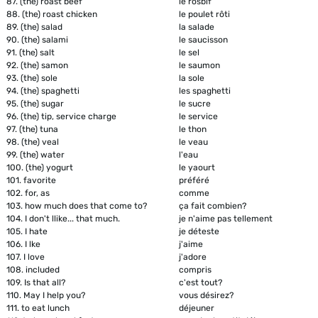
87.
(the) roast beef
le rosbif
88.
(the) roast chicken
le poulet rôti
89.
(the) salad
la salade
90.
(the) salami
le saucisson
91.
(the) salt
le sel
92.
(the) samon
le saumon
93.
(the) sole
la sole
94.
(the) spaghetti
les spaghetti
95.
(the) sugar
le sucre
96.
(the) tip, service charge
le service
97.
(the) tuna
le thon
98.
(the) veal
le veau
99.
(the) water
l'eau
100.
(the) yogurt
le yaourt
101.
favorite
préféré
102.
for, as
comme
103.
how much does that come to?
ça fait combien?
104.
I don't llike... that much.
je n'aime pas tellement
105.
I hate
je déteste
106.
I lke
j'aime
107.
I love
j'adore
108.
included
compris
109.
Is that all?
c'est tout?
110.
May I help you?
vous désirez?
111.
to eat lunch
déjeuner