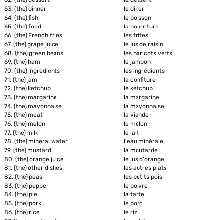
63.
(the) dinner
le dîner
64.
(the) fish
le poisson
65.
(the) food
la nourriture
66.
(the) French fries
les frites
67.
(the) grape juice
le jus de raisin
68.
(the) green beans
les haricots verts
69.
(the) ham
le jambon
70.
(the) ingredients
les ingrédients
71.
(the) jam
la confiture
72.
(the) ketchup
le ketchup
73.
(the) margarine
la margarine
74.
(the) mayonnaise
la mayonnaise
75.
(the) meat
la viande
76.
(the) melon
le melon
77.
(the) milk
le lait
78.
(the) mineral water
l'eau minérale
79.
(the) mustard
la moutarde
80.
(the) orange juice
le jus d'orange
81.
(the) other dishes
les autres plats
82.
(the) peas
les petits pois
83.
(the) pepper
le poivre
84.
(the) pie
la tarte
85.
(the) pork
le porc
86.
(the) rice
le riz