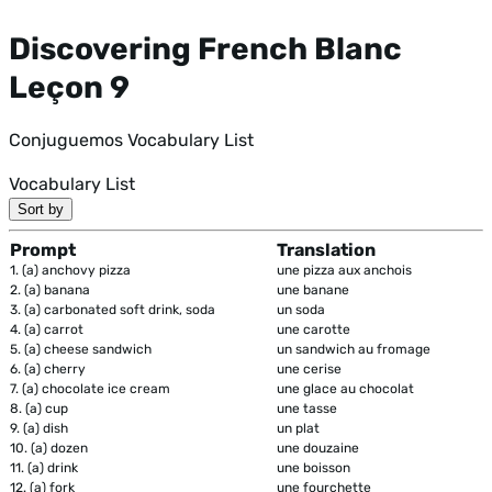
Discovering French Blanc
Leçon 9
Conjuguemos Vocabulary List
Vocabulary List
Sort by
Prompt
Translation
1.
(a) anchovy pizza
une pizza aux anchois
2.
(a) banana
une banane
3.
(a) carbonated soft drink, soda
un soda
4.
(a) carrot
une carotte
5.
(a) cheese sandwich
un sandwich au fromage
6.
(a) cherry
une cerise
7.
(a) chocolate ice cream
une glace au chocolat
8.
(a) cup
une tasse
9.
(a) dish
un plat
10.
(a) dozen
une douzaine
11.
(a) drink
une boisson
12.
(a) fork
une fourchette