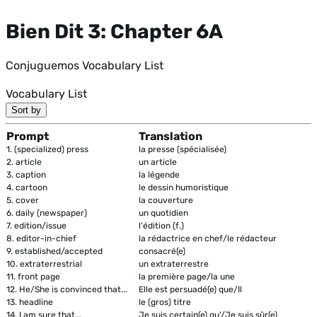
Bien Dit 3: Chapter 6A
Conjuguemos Vocabulary List
Vocabulary List
Sort by
Prompt
Translation
1.
(specialized) press
la presse (spécialisée)
2.
article
un article
3.
caption
la légende
4.
cartoon
le dessin humoristique
5.
cover
la couverture
6.
daily (newspaper)
un quotidien
7.
edition/issue
l'édition (f.)
8.
editor-in-chief
la rédactrice en chef/le rédacteur
9.
established/accepted
consacré(e)
10.
extraterrestrial
un extraterrestre
11.
front page
la première page/la une
12.
He/She is convinced that...
Elle est persuadé(e) que/Il
13.
headline
le (gros) titre
14.
I am sure that...
Je suis certain(e) qu'/Je suis sûr(e)