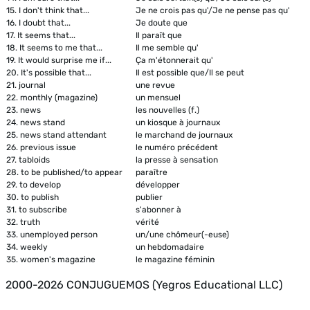
15.
I don't think that...
Je ne crois pas qu'/Je ne pense pas qu'
16.
I doubt that...
Je doute que
17.
It seems that...
Il paraît que
18.
It seems to me that...
Il me semble qu'
19.
It would surprise me if...
Ça m'étonnerait qu'
20.
It's possible that...
Il est possible que/Il se peut
21.
journal
une revue
22.
monthly (magazine)
un mensuel
23.
news
les nouvelles (f.)
24.
news stand
un kiosque à journaux
25.
news stand attendant
le marchand de journaux
26.
previous issue
le numéro précédent
27.
tabloids
la presse à sensation
28.
to be published/to appear
paraître
29.
to develop
développer
30.
to publish
publier
31.
to subscribe
s'abonner à
32.
truth
vérité
33.
unemployed person
un/une chômeur(-euse)
34.
weekly
un hebdomadaire
35.
women's magazine
le magazine féminin
2000-2026 CONJUGUEMOS (Yegros Educational LLC)