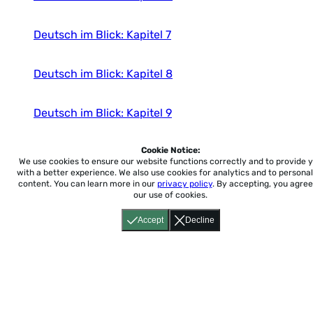
Deutsch im Blick: Kapitel 7
Deutsch im Blick: Kapitel 8
Deutsch im Blick: Kapitel 9
Deutsch im Blick: Kapitel 10
Cookie Notice:
We use cookies to ensure our website functions correctly and to provide 
with a better experience.
We also use cookies for analytics and to personal
content. You can learn more in our
privacy policy
. By accepting, you agree
our use of cookies.
Accept
Decline
Home
About
Accessibility
Pricing
Privacy
Terms
Tutorials
Support
support@conjuguemos.com
Phone: (617) 209-9465
Fax:
(617) 855-6655
P.O. Box 86 Newton, MA 02456
CONJUGUEMOS © 2000-2026 Yegros Educational LLC.