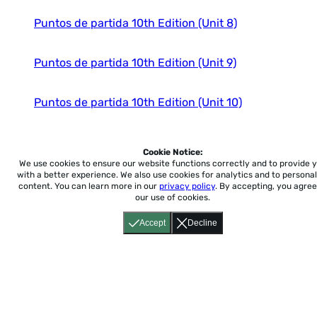
PROTAGONISTAS
Puntos de partida 10th Edition (Unit 8)
PUNTOS DE PARTIDA (10th Edition)
PUNTOS DE PARTIDA (8th Edition)
QUÉ CHÉVERE 1
Puntos de partida 10th Edition (Unit 9)
QUÉ CHÉVERE 2
QUÉ CHÉVERE 3
Puntos de partida 10th Edition (Unit 10)
REALIDADES 1
REALIDADES 2
Puntos de partida 10th Edition (Unit 11)
REALIDADES 3
Cookie Notice:
REFLEJOS
We use cookies to ensure our website functions correctly and to provide 
REPORTEROS 1
with a better experience.
We also use cookies for analytics and to personal
Puntos de partida 10th Edition (Unit 12)
content. You can learn more in our
privacy policy
. By accepting, you agree
REPORTEROS 2
our use of cookies.
REPORTEROS 3
Puntos de partida 10th Edition (Unit 13)
Accept
Decline
REPORTEROS 4
SENDEROS 1
Puntos de partida 10th Edition (Unit 14)
SENDEROS 2
SENDEROS 3
SENDEROS 4
Puntos de partida 10th Edition (Unit 15)
SOMOS ASí 2