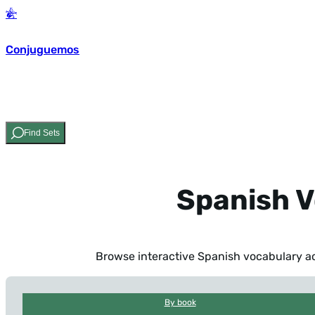
Conjuguemos
Find Sets
Spanish V
Browse interactive Spanish vocabulary act
By book