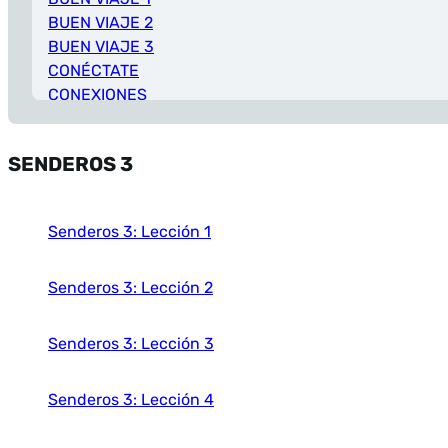
BUEN VIAJE 2
BUEN VIAJE 3
CONÉCTATE
CONEXIONES
DE VIAJE
DESCUBRE 1
SENDEROS 3
DESCUBRE 2
DESCUBRE 3
DESTINOS
Senderos 3: Lección 1
DIME 1
DIME 2
EN CAMINO
Senderos 3: Lección 2
EN ESPAñOL 1
EN ESPAñOL 2
Senderos 3: Lección 3
EN ESPAñOL 3
ENCUENTROS 1
Senderos 3: Lección 4
ENFOQUES
ENTRE CULTURAS 1