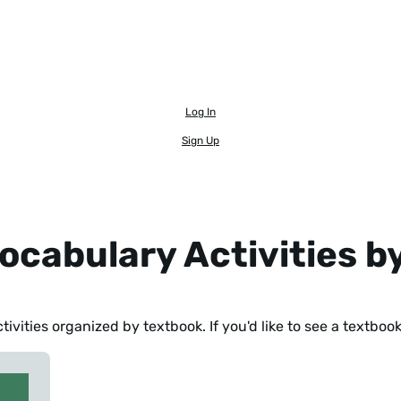
Log In
Sign Up
ocabulary Activities b
ivities organized by textbook. If you'd like to see a textbo