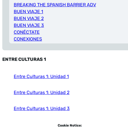
BREAKING THE SPANISH BARRIER ADV
BUEN VIAJE 1
BUEN VIAJE 2
BUEN VIAJE 3
CONÉCTATE
CONEXIONES
DE VIAJE
DESCUBRE 1
ENTRE CULTURAS 1
DESCUBRE 2
DESCUBRE 3
DESTINOS
Entre Culturas 1: Unidad 1
DIME 1
DIME 2
Entre Culturas 1: Unidad 2
EN CAMINO
EN ESPAñOL 1
EN ESPAñOL 2
Entre Culturas 1: Unidad 3
EN ESPAñOL 3
ENCUENTROS 1
Entre Culturas 1: Unidad 4
Cookie Notice: