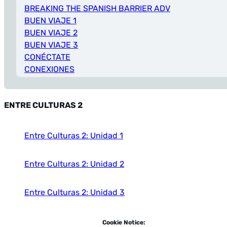
BREAKING THE SPANISH BARRIER ADV
BUEN VIAJE 1
BUEN VIAJE 2
BUEN VIAJE 3
CONÉCTATE
CONEXIONES
DE VIAJE
DESCUBRE 1
ENTRE CULTURAS 2
DESCUBRE 2
DESCUBRE 3
DESTINOS
Entre Culturas 2: Unidad 1
DIME 1
DIME 2
Entre Culturas 2: Unidad 2
EN CAMINO
EN ESPAñOL 1
EN ESPAñOL 2
Entre Culturas 2: Unidad 3
EN ESPAñOL 3
ENCUENTROS 1
Entre Culturas 2: Unidad 4
Cookie Notice: