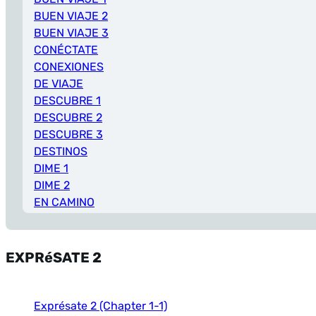
BUEN VIAJE 2
BUEN VIAJE 3
CONÉCTATE
CONEXIONES
DE VIAJE
DESCUBRE 1
DESCUBRE 2
DESCUBRE 3
DESTINOS
DIME 1
DIME 2
EN CAMINO
EN ESPAñOL 1
EN ESPAñOL 2
EN ESPAñOL 3
EXPRéSATE 2
ENCUENTROS 1
ENFOQUES
ENTRE CULTURAS 1
Exprésate 2 (Chapter 1-1)