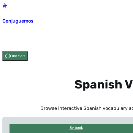
Conjuguemos
Find Sets
Spanish V
Browse interactive Spanish vocabulary act
By book