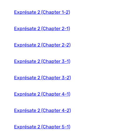
ENTRE CULTURAS 2
ENTRE CULTURAS 3
Exprésate 2 (Chapter 1-2)
ESPAñOL SANTILLANA 1
ESPAñOL SANTILLANA 2
Exprésate 2 (Chapter 2-1)
ESPAñOL SANTILLANA 3
EXPLOREMOS
EXPRéSATE 1
Exprésate 2 (Chapter 2-2)
EXPRéSATE 2
EXPRéSATE 3
Exprésate 2 (Chapter 3-1)
IMAGINA
NUESTRA HISTORIA 1
Exprésate 2 (Chapter 3-2)
NUESTRA HISTORIA 2
NUESTRA HISTORIA 3
PASO A PASO 1
Exprésate 2 (Chapter 4-1)
PASO A PASO 2
PASO A PASO 3
Exprésate 2 (Chapter 4-2)
POBRE ANA
PROTAGONISTAS
Exprésate 2 (Chapter 5-1)
PUNTOS DE PARTIDA (10th Edition)