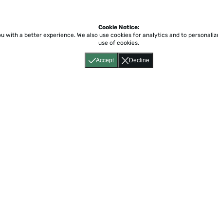
Cookie Notice:
ou with a better experience.
We also use cookies for analytics and to personali
use of cookies.
Accept
Decline
Home
About
Accessibility
Pricing
Privacy
Terms
Tutorials
Support