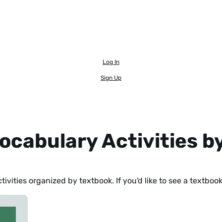
Log In
Sign Up
ocabulary Activities b
ivities organized by textbook. If you'd like to see a textbo