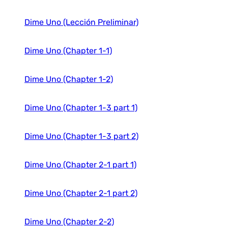
PROTAGONISTAS
PUNTOS DE PARTIDA (10th Edition)
Dime Uno (Lección Preliminar)
PUNTOS DE PARTIDA (8th Edition)
QUÉ CHÉVERE 1
Dime Uno (Chapter 1-1)
QUÉ CHÉVERE 2
QUÉ CHÉVERE 3
REALIDADES 1
Dime Uno (Chapter 1-2)
REALIDADES 2
REALIDADES 3
Dime Uno (Chapter 1-3 part 1)
REFLEJOS
REPORTEROS 1
Dime Uno (Chapter 1-3 part 2)
REPORTEROS 2
REPORTEROS 3
REPORTEROS 4
Dime Uno (Chapter 2-1 part 1)
SENDEROS 1
SENDEROS 2
Dime Uno (Chapter 2-1 part 2)
SENDEROS 3
SENDEROS 4
Dime Uno (Chapter 2-2)
SOMOS ASí 2